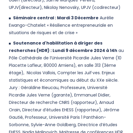
Uaeh (directeur), Jaime Marques-Pereira,
UPJV(directeur), Nikolay Nenovsky, UPJV (codirecteur)
Séminaire central : Mardi 3 Décembre
Aurélie
Ewango-Chatelet « Résilience entrepreneuriale en
situations de risques et de crise »
Soutenance d'habilitation à diriger des
recherches (HDR) : Lundi 9 décembre 2024 à 14h
au
Pôle Cathédrale de l’Université Picardie Jules Verne (10
Placette Lafleur, 80000 Amiens), en salle 313 (3ème
étage), Nicolas Vallois, Compter les Juif·ves. Enjeux
statistiques et économiques au début du XXe siècle.
Jury : Géraldine Rieucau, Professeure, Université
Picardie Jules Verne (garante), Emmanuel Didier,
Directeur de recherche CNRS (rapporteur), Arnaud
Orain, Directeur d’études EHESS (rapporteur), Jérôme
Gautié, Professeur, Université Paris 1 Panthéon-
Sorbonne, Sylvie-Anne Goldberg, Directrice d’études
EHESS, Nadia Malinovich, Maitresse de conférences HDR,