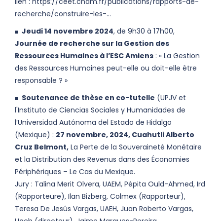
lien :
https://ceet.cnam.fr/publications/rapports-de-
recherche/construire-les-…
Jeudi 14 novembre 2024
, de 9h30 à 17h00,
Journée de recherche sur la Gestion des
Ressources Humaines à l’ESC Amiens
: « La Gestion
des Ressources Humaines peut-elle ou doit-elle être
responsable ? »
Soutenance de thèse en co-tutelle
(UPJV et
l'Instituto de Ciencias Sociales y Humanidades de
l’Universidad Autónoma del Estado de Hidalgo
(Mexique) :
27 novembre, 2024, Cuahutli Alberto
Cruz Belmont,
La Perte de la Souveraineté Monétaire
et la Distribution des Revenus dans des Économies
Périphériques – Le Cas du Mexique.
Jury : Talina Merit Olvera, UAEM, Pépita Ould-Ahmed, Ird
(Rapporteure), Ilan Bizberg, Colmex (Rapporteur),
Teresa De Jesús Vargas, UAEH, Juan Roberto Vargas,