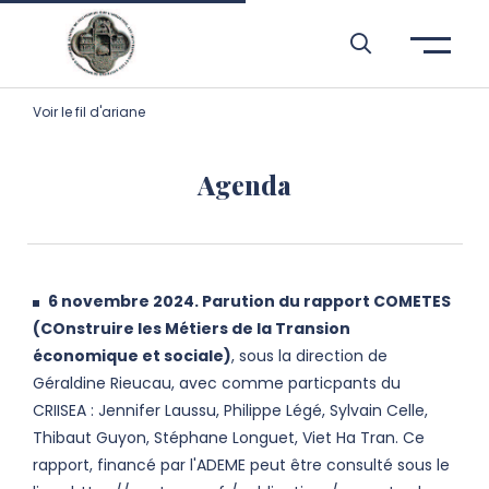
Aller à l’entête de page
Aller au menu principale
Aller au contenu principal
Aller à la recherche
Passer aux cookies
Aller au pied de page
Voir le fil d'ariane
Agenda
6 novembre 2024. Parution du rapport COMETES
(COnstruire les Métiers de la Transion
économique et sociale)
, sous la direction de
Géraldine Rieucau, avec comme particpants du
CRIISEA : Jennifer Laussu, Philippe Légé, Sylvain Celle,
Thibaut Guyon, Stéphane Longuet, Viet Ha Tran. Ce
rapport, financé par l'ADEME peut être consulté sous le