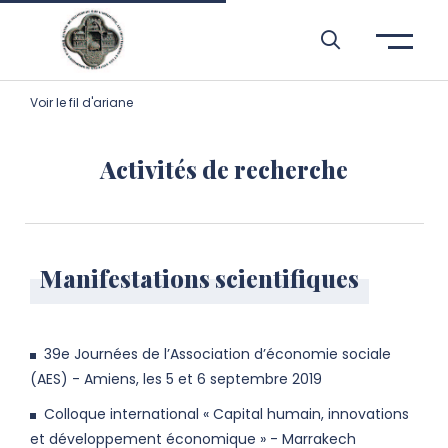
Aller à l’entête de page
Aller au menu principale
Aller au contenu principal
Aller à la recherche
Passer aux cookies
Aller au pied de page
Voir le fil d'ariane
Activités de recherche
Manifestations scientifiques
39e Journées de l’Association d’économie sociale
(AES) - Amiens, les 5 et 6 septembre 2019
Colloque international « Capital humain, innovations
et développement économique » - Marrakech