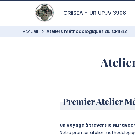
Aller à l’entête de page
Aller au menu principale
Aller au contenu principal
Aller à la recherche
Passer aux cookies
Aller au pied de page
CRIISEA - UR UPJV 3908
Accueil
Ateliers méthodologiques du CRIISEA
Ateli
Premier Atelier M
Un Voyage à travers le NLP avec
Notre premier atelier méthodologiq