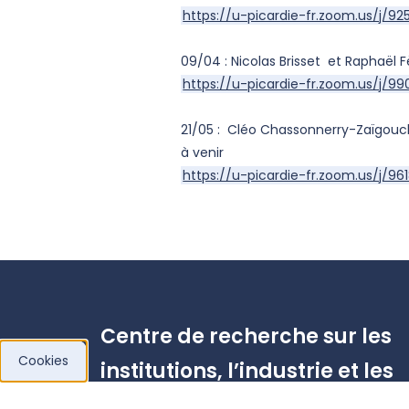
https://u-picardie-fr.zoom.us/j/9
09/04 : Nicolas Brisset et Raphaël F
https://u-picardie-fr.zoom.us/j/9
21/05 : Cléo Chassonnerry-Zaïgouche
à venir
https://u-picardie-fr.zoom.us/j/9
Centre de recherche sur les
Cookies
institutions, l’industrie et les
systèmes économiques