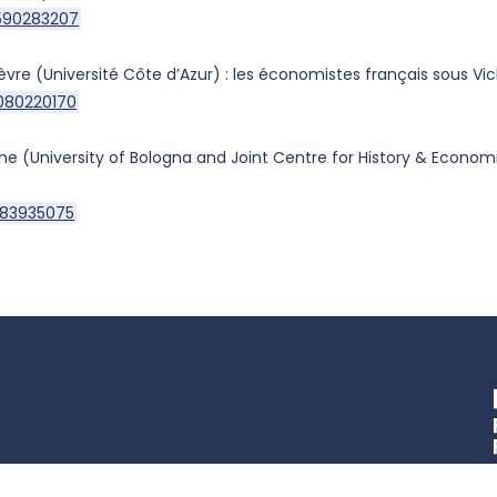
2590283207
èvre (Université Côte d’Azur) : les économistes français sous Vi
9080220170
 (University of Bologna and Joint Centre for History & Economic
6183935075