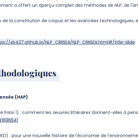
ement a offert un aperçu complet des méthodes de NLP, de l'an
fis de la constitution de corpus et les avancées technologiques, 
tps://sb427.github.io/NLP_CRIISEA/NLP_CRIISEA.html#/title-slide
éthodologiques
 pensée (HAP)
sité Paris 1) : comment les œuvres littéraires donnent-elles à pe
41696541
RED) : pour une nouvelle histoire de l'économie de l'environnem