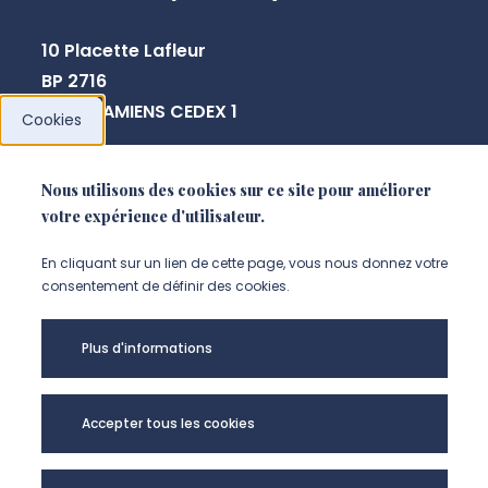
10 Placette Lafleur
BP 2716
80027 AMIENS CEDEX 1
Cookies
sabine.leriche@u-picardie.fr
Nous utilisons des cookies sur ce site pour améliorer
votre expérience d'utilisateur.
NOUS CONTACTER
En cliquant sur un lien de cette page, vous nous donnez votre
consentement de définir des cookies.
Plus d'informations
Accepter tous les cookies