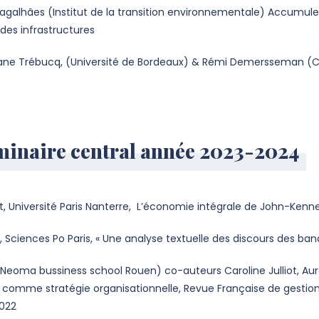
galhães (Institut de la transition environnementale) Accumuler
des infrastructures
ne Trébucq, (Université de Bordeaux) & Rémi Demersseman (Cité 
inaire central année 2023-2024
t, Université Paris Nanterre, L’économie intégrale de John-Kenn
 Sciences Po Paris, « Une analyse textuelle des discours des ban
Neoma bussiness school Rouen) co-auteurs Caroline Julliot, Auré
n comme stratégie organisationnelle, Revue Française de gestion, 
2022