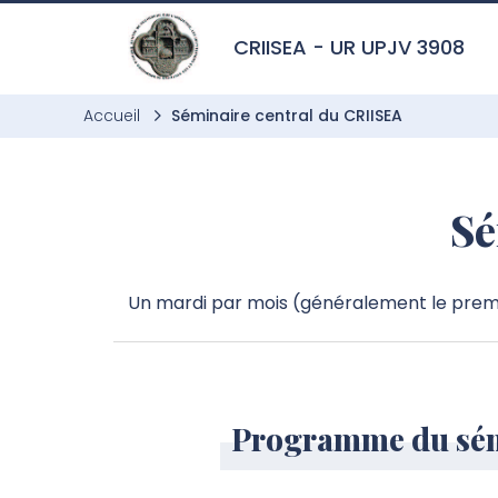
Aller à l’entête de page
Aller au menu principale
Aller au contenu principal
Aller à la recherche
Passer aux cookies
Aller au pied de page
CRIISEA - UR UPJV 3908
Accueil
Séminaire central du CRIISEA
Sé
Un mardi par mois (généralement le premie
Programme du sém