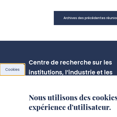
Archives des précédentes réunio
Centre de recherche sur les
Cookies
institutions, l’industrie et les
systèmes économiques
d’Amiens (CRIISEA)
Nous utilisons des cookies
expérience d'utilisateur.
10 Placette Lafleur
BP 2716