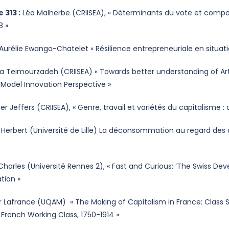
 313 :
Léo Malherbe (CRIISEA), « Déterminants du vote et compo
8 »
Aurélie Ewango-Chatelet « Résilience entrepreneuriale en situatio
a Teimourzadeh (CRIISEA) « Towards better understanding of Artifi
 Model Innovation Perspective »
er Jeffers (CRIISEA), « Genre, travail et variétés du capitalisme
erbert (Université de Lille) La déconsommation au regard des c
harles (Université Rennes 2), « Fast and Curious: ‘The Swiss Dev
tion »
r Lafrance (UQAM) « The Making of Capitalism in France: Class
French Working Class, 1750-1914 »