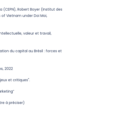
 (CEPN), Robert Boyer (Institut des
 of Vietnam under Doi Moi,
tellectuelle, valeur et travail,
ion du capital au Brésil : forces et
Editions, 2022
erne : enjeux et critiques".
 en marketing”
re à préciser)