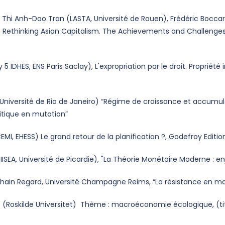
Thi Anh-Dao Tran (LASTA, Université de Rouen), Frédéric Boccara
 Rethinking Asian Capitalism. The Achievements and Challenges
5 IDHES, ENS Paris Saclay), L'expropriation par le droit. Propriété in
Université de Rio de Janeiro) “Régime de croissance et accumulat
politique en mutation”
CEMI, EHESS) Le grand retour de la planification ?, Godefroy 
RIISEA, Université de Picardie), "La Théorie Monétaire Mod
hain Regard, Université Champagne Reims, “La résistance
(Roskilde Universitet) Thème : macroéconomie écologique, (tit